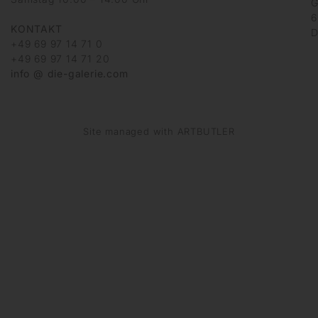
G
6
KONTAKT
D
+49 69 97 14 71 0
+49 69 97 14 71 20
info @ die-galerie.com
Site managed with ARTBUTLER