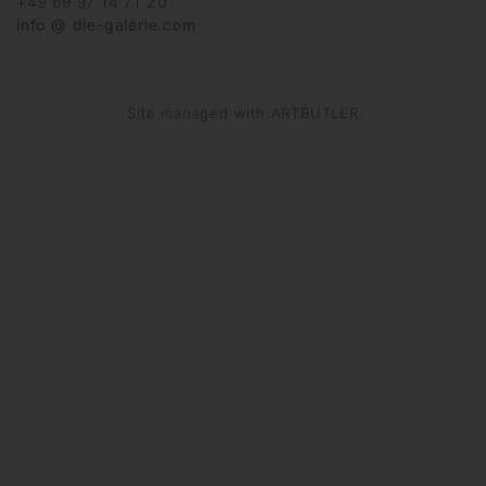
+49 69 97 14 71 20
info @ die-galerie.com
Site managed with ARTBUTLER