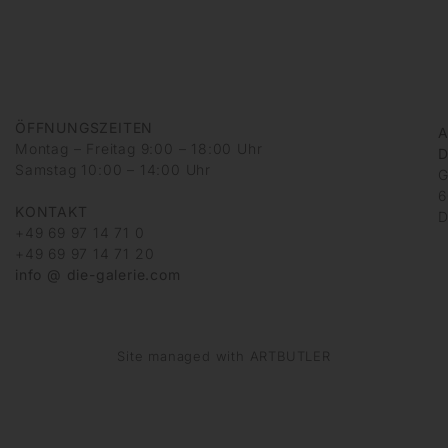
ÖFFNUNGSZEITEN
A
Montag – Freitag 9:00 – 18:00 Uhr
D
Samstag 10:00 – 14:00 Uhr
G
6
KONTAKT
D
+49 69 97 14 71 0
+49 69 97 14 71 20
info @ die-galerie.com
Site managed with ARTBUTLER