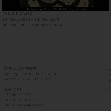
PABLO PICASSO
25. März 2020 - 23. Mai 2020
DIE GALERIE, Frankfurt am Main
ÖFFNUNGSZEITEN
A
Montag – Freitag 9:00 – 18:00 Uhr
D
Samstag 10:00 – 14:00 Uhr
G
6
KONTAKT
D
+49 69 97 14 71 0
+49 69 97 14 71 20
info @ die-galerie.com