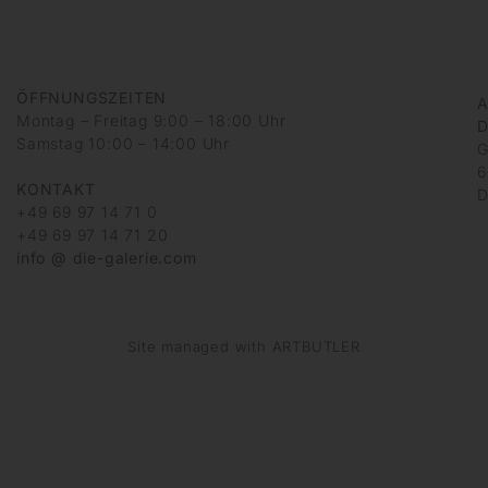
ÖFFNUNGSZEITEN
A
Montag – Freitag 9:00 – 18:00 Uhr
D
Samstag 10:00 – 14:00 Uhr
G
6
KONTAKT
D
+49 69 97 14 71 0
+49 69 97 14 71 20
info @ die-galerie.com
Site managed with ARTBUTLER