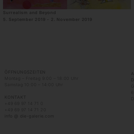
Surrealism and Beyond
5. September 2019 - 2. November 2019
ÖFFNUNGSZEITEN
A
Montag – Freitag 9:00 – 18:00 Uhr
D
Samstag 10:00 – 14:00 Uhr
G
6
KONTAKT
D
+49 69 97 14 71 0
+49 69 97 14 71 20
info @ die-galerie.com