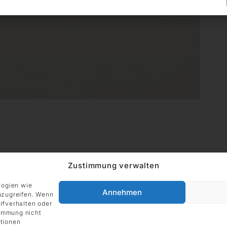
Zustimmung verwalten
logien wie
ADRESSE
Annehmen
uzugreifen. Wenn
Impressum
DIE GALERIE GmbH
rfverhalten oder
Grüneburgweg 123
timmung nicht
tionen
60323 Frankfurt am Main