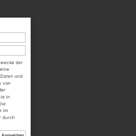
Zwecke der
eine
n Daten und
e von
der
ie in
Die
e im
r durch
Anmelden