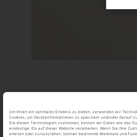
Um Ihnen ein optimales Erlebnis zu bieten, verwenden wir Techno
ÖFFNUNGSZEITEN
Cookies, um Geräteinformationen zu speichern und/oder darauf z
Montag – Freitag 9:00 – 18:00 Uhr
Sie diesen Technologien zustimmen, können wir Daten wie das Su
Samstag 10:00 – 14:00 Uhr
eindeutige IDs auf dieser Website verarbeiten. Wenn Sie Ihre Zus
erteilen oder zurückziehen, können bestimmte Merkmale und Funk