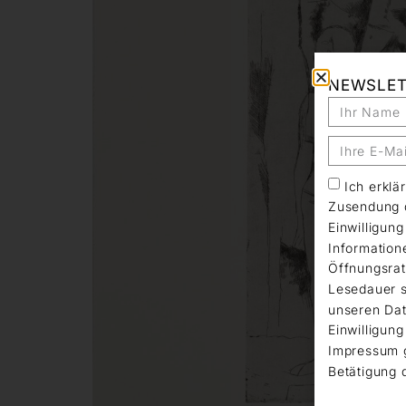
NEWSLE
Ich erkl
Zusendung d
Einwilligun
Information
Öffnungsrat
Lesedauer s
unseren Dat
Einwilligung
Impressum 
Betätigung 