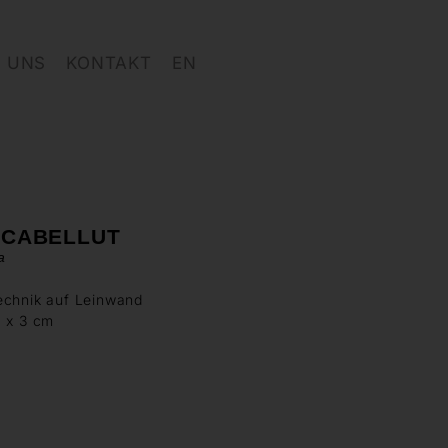
 UNS
KONTAKT
EN
A CABELLUT
a
echnik auf Leinwand
0 x 3 cm