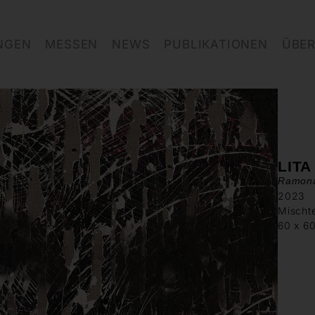
NGEN
MESSEN
NEWS
PUBLIKATIONEN
ÜBER
LIT
Ramon
2023
Mischt
60 x 6