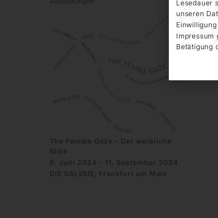
Ausstellungen
Lesedauer s
unseren Dat
Einwilligung
Impressum 
Betätigung 
The Female Gaze – Der weibliche
Blick
6. Juni 2024 - 11. September 2024
DIE GALERIE, Frankfurt am Main