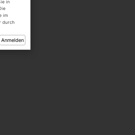
ie in
Die
e im
r durch
Anmelden