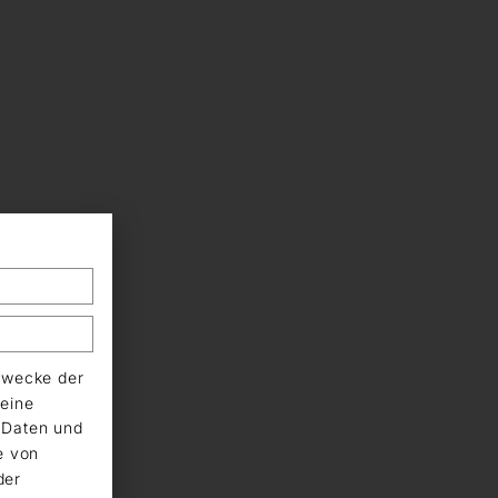
Zwecke der
eine
n Daten und
e von
der