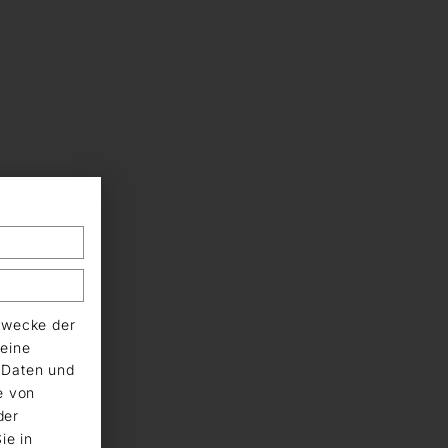
Zwecke der
eine
n Daten und
e von
der
ie in