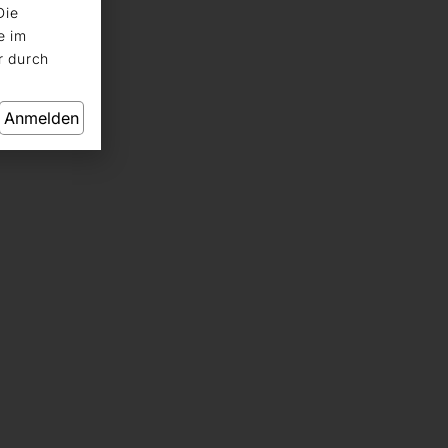
Die
e im
r durch
Anmelden