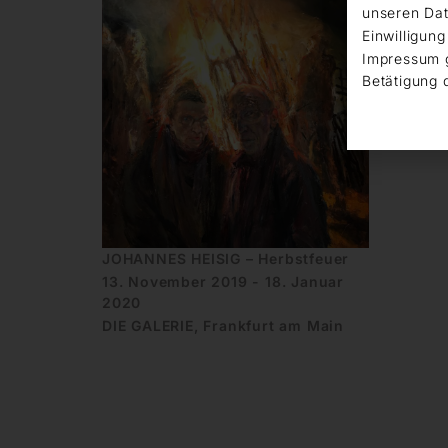
unseren Dat
Einwilligung
Impressum 
Betätigung 
JOHANNES HEISIG – Herbstfeuer
13. November 2019 - 18. Januar
2020
DIE GALERIE, Frankfurt am Main