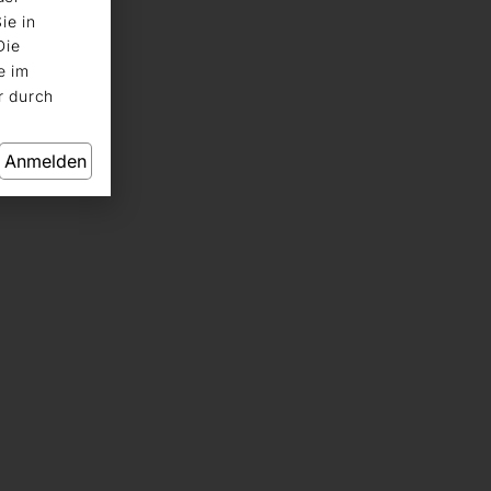
ie in
Die
e im
r durch
Anmelden