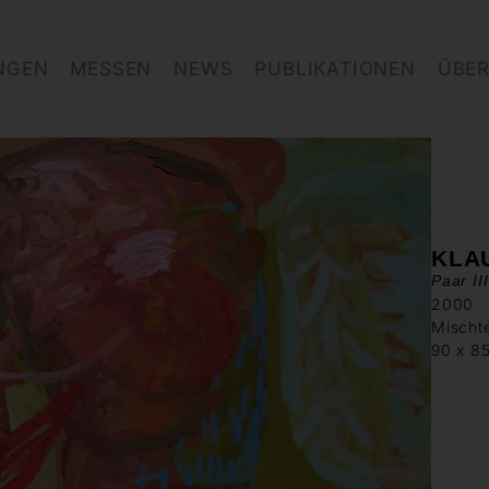
NGEN
MESSEN
NEWS
PUBLIKATIONEN
ÜBER
KLA
Paar III
2000
Mischt
90 x 8