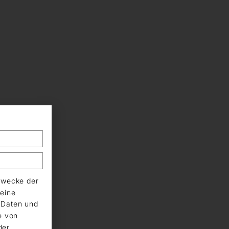
Zwecke der
eine
n Daten und
e von
der