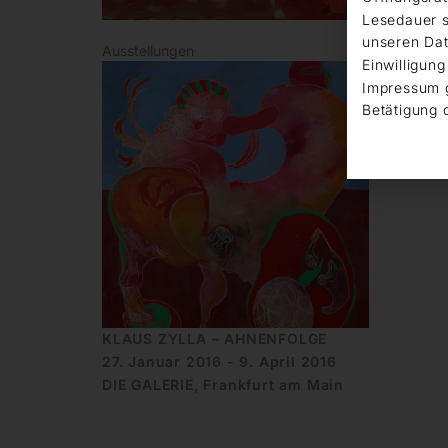
Lesedauer s
unseren Dat
Ausstellungen
Einwilligung
Impressum 
Betätigung 
KLAUS ZYLLA – AHNENFOLGE
27. Januar 2016 - 9. April 2016
DIE GALERIE, Frankfurt am Main