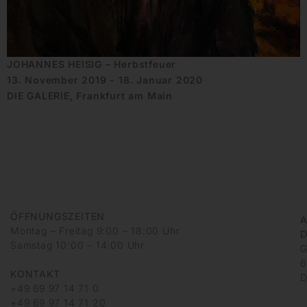
JOHANNES HEISIG – Herbstfeuer
13. November 2019 - 18. Januar 2020
DIE GALERIE, Frankfurt am Main
ÖFFNUNGSZEITEN
A
Montag – Freitag 9:00 – 18:00 Uhr
D
Samstag 10:00 – 14:00 Uhr
G
6
KONTAKT
D
+49 69 97 14 71 0
+49 69 97 14 71 20