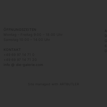
ÖFFNUNGSZEITEN
A
Montag – Freitag 9:00 – 18:00 Uhr
D
Samstag 10:00 – 14:00 Uhr
G
6
KONTAKT
D
+49 69 97 14 71 0
+49 69 97 14 71 20
info @ die-galerie.com
Site managed with ARTBUTLER