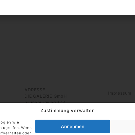
ADRESSE
Impressum
DIE GALERIE GmbH
Grüneburgweg 123
60323 Frankfurt am Main
Zustimmung verwalten
Deutschland
logien wie
Annehmen
uzugreifen. Wenn
rfverhalten oder