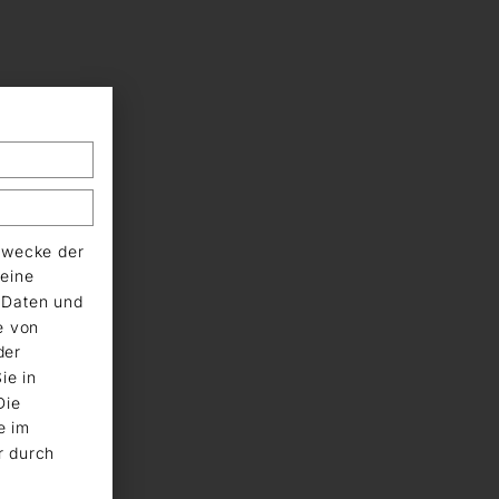
Zwecke der
eine
n Daten und
e von
der
ie in
Die
e im
r durch