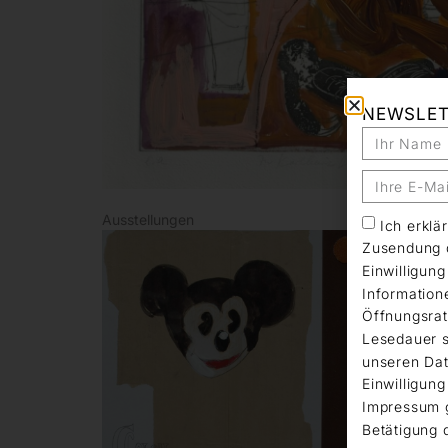
NEWSLE
Ausstellungen
Ich erkl
Zusendung d
Einwilligun
Information
Öffnungsrat
Lesedauer s
unseren Dat
Einwilligung
Impressum 
Betätigung 