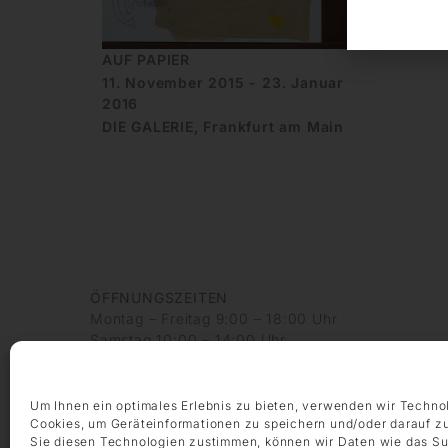
AUF PAPIER
11. November 2015 - 23. Januar
2016
DIE GALERIE, Frankfurt am Main
ÖFFNUNGSZEITEN
Montag – Freitag 9:00 – 18:00 Uhr
Samstag 10:00 – 14:00 Uhr
KONTAKT
+49 69 97 14 71 0
Um Ihnen ein optimales Erlebnis zu bieten, verwenden wir Techno
+49 69 97 14 71 20
Cookies, um Geräteinformationen zu speichern und/oder darauf z
Sie diesen Technologien zustimmen, können wir Daten wie das Su
info @ die-galerie.com