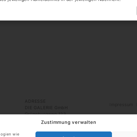
ADRESSE
Impressum
DIE GALERIE GmbH
Grüneburgweg 123
60323 Frankfurt am Main
Zustimmung verwalten
Deutschland
logien wie