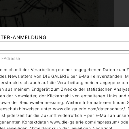
TTER-ANMELDUNG
äre mich mit der Verarbeitung meiner angegebenen Daten zum 
es Newsletters von DIE GALERIE per E-Mail einverstanden. M
g erstreckt sich auch auf die Verarbeitung meiner angegebene
en aus meinem Endgerät zum Zwecke der statistischen Analys
en der Newsletter, der Klickanzahl von enthaltenen Links und 
owie der Reichweitenmessung. Weitere Informationen finden S
enschutzhinweisen unter www.die-galerie.com/datenschutz/. 
 ist jederzeit für die Zukunft widerruflich – per E-Mail an unser
genannten Kontaktdaten www.die-galerie.com/impressum/ ode
des jeweiligen Abmeldelinks in der jeweiligen Nachricht.