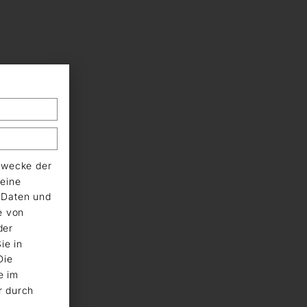
Zwecke der
eine
n Daten und
e von
der
ie in
Die
e im
r durch