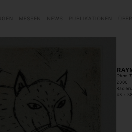
NGEN
MESSEN
NEWS
PUBLIKATIONEN
ÜBER
RAY
Ohne Ti
2000
Radieru
48 x 3