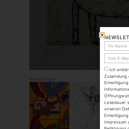
NEWSLE
Ich erkl
Zusendung d
Ausstellungen
Einwilligun
Information
Öffnungsrat
Lesedauer s
unseren Dat
Einwilligung
Impressum 
Betätigung 