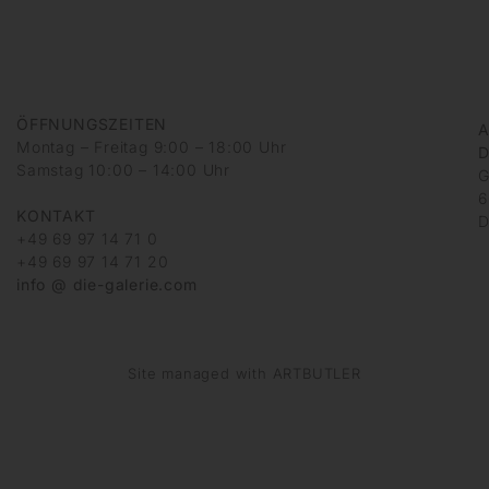
ÖFFNUNGSZEITEN
A
Montag – Freitag 9:00 – 18:00 Uhr
D
Samstag 10:00 – 14:00 Uhr
G
6
KONTAKT
D
+49 69 97 14 71 0
+49 69 97 14 71 20
info @ die-galerie.com
Site managed with ARTBUTLER