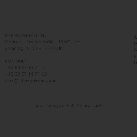
ÖFFNUNGSZEITEN
A
Montag – Freitag 9:00 – 18:00 Uhr
D
Samstag 10:00 – 14:00 Uhr
G
6
KONTAKT
D
+49 69 97 14 71 0
+49 69 97 14 71 20
info @ die-galerie.com
Site managed with ARTBUTLER