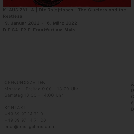
KLAUS ZYLLA | Die Ra(s)tlosen ∙ The Clueless and the
Restless
19. Januar 2022 - 16. März 2022
DIE GALERIE, Frankfurt am Main
ÖFFNUNGSZEITEN
A
Montag – Freitag 9:00 – 18:00 Uhr
D
Samstag 10:00 – 14:00 Uhr
G
6
KONTAKT
D
+49 69 97 14 71 0
+49 69 97 14 71 20
info @ die-galerie.com