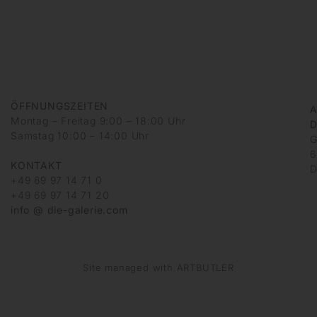
ÖFFNUNGSZEITEN
A
Montag – Freitag 9:00 – 18:00 Uhr
D
Samstag 10:00 – 14:00 Uhr
G
6
KONTAKT
D
+49 69 97 14 71 0
+49 69 97 14 71 20
info @ die-galerie.com
Site managed with ARTBUTLER