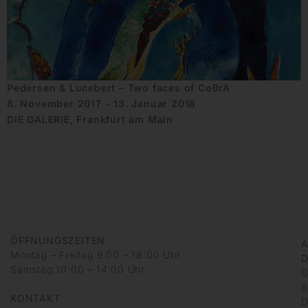
Pedersen & Lucebert – Two faces of CoBrA
8. November 2017 - 13. Januar 2018
DIE GALERIE, Frankfurt am Main
ÖFFNUNGSZEITEN
A
Montag – Freitag 9:00 – 18:00 Uhr
D
Samstag 10:00 – 14:00 Uhr
G
6
KONTAKT
D