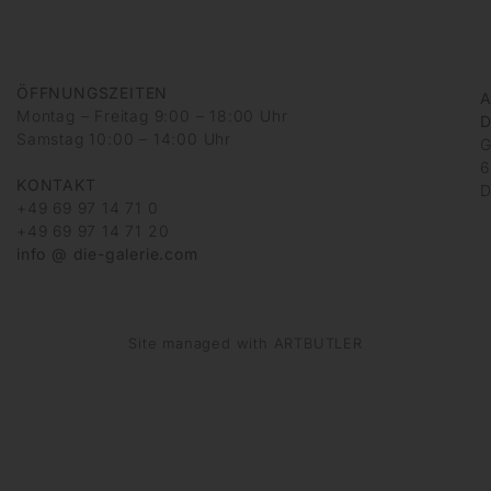
ÖFFNUNGSZEITEN
A
Montag – Freitag 9:00 – 18:00 Uhr
D
Samstag 10:00 – 14:00 Uhr
G
6
KONTAKT
D
+49 69 97 14 71 0
+49 69 97 14 71 20
info @ die-galerie.com
Site managed with ARTBUTLER