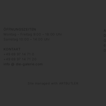
ÖFFNUNGSZEITEN
A
Montag – Freitag 9:00 – 18:00 Uhr
D
Samstag 10:00 – 14:00 Uhr
G
6
KONTAKT
D
+49 69 97 14 71 0
+49 69 97 14 71 20
info @ die-galerie.com
Site managed with ARTBUTLER