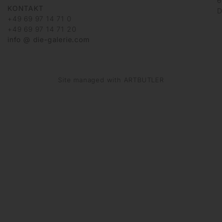
6
KONTAKT
D
+49 69 97 14 71 0
+49 69 97 14 71 20
info @ die-galerie.com
Site managed with ARTBUTLER