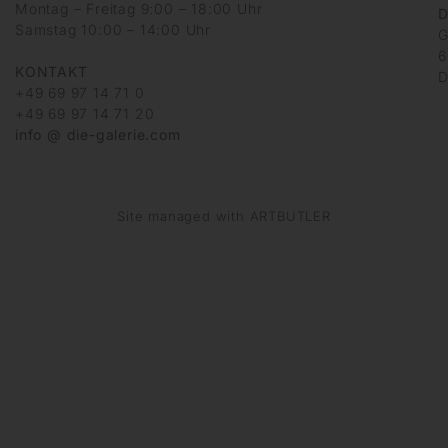
Montag – Freitag 9:00 – 18:00 Uhr
D
Samstag 10:00 – 14:00 Uhr
G
6
KONTAKT
D
+49 69 97 14 71 0
+49 69 97 14 71 20
info @ die-galerie.com
Site managed with ARTBUTLER