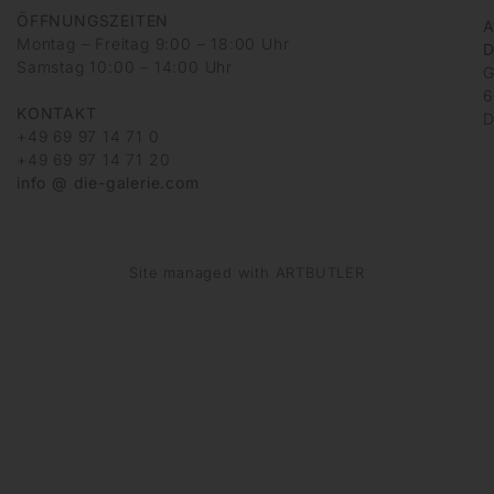
ÖFFNUNGSZEITEN
A
Montag – Freitag 9:00 – 18:00 Uhr
D
Samstag 10:00 – 14:00 Uhr
G
6
KONTAKT
D
+49 69 97 14 71 0
+49 69 97 14 71 20
info @ die-galerie.com
Site managed with ARTBUTLER