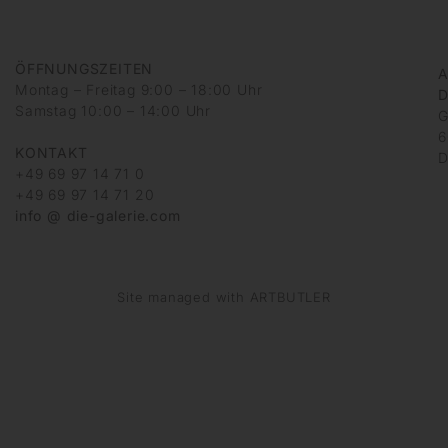
ÖFFNUNGSZEITEN
A
Montag – Freitag 9:00 – 18:00 Uhr
D
Samstag 10:00 – 14:00 Uhr
G
6
KONTAKT
D
+49 69 97 14 71 0
+49 69 97 14 71 20
info @ die-galerie.com
Site managed with ARTBUTLER