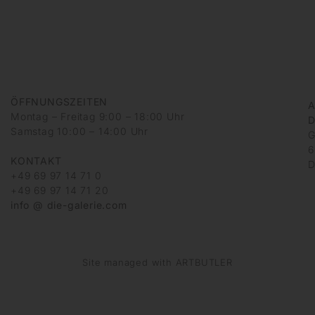
ÖFFNUNGSZEITEN
A
Montag – Freitag 9:00 – 18:00 Uhr
D
Samstag 10:00 – 14:00 Uhr
G
6
KONTAKT
D
+49 69 97 14 71 0
+49 69 97 14 71 20
info @ die-galerie.com
Site managed with ARTBUTLER