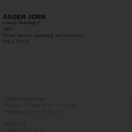
ASGER JORN
Luxury Painting II
1967
Öl auf Karton, aufgelegt auf Leinwand
100 x 75 cm
ÖFFNUNGSZEITEN
A
Montag – Freitag 9:00 – 18:00 Uhr
D
Samstag 10:00 – 14:00 Uhr
G
6
KONTAKT
D
+49 69 97 14 71 0