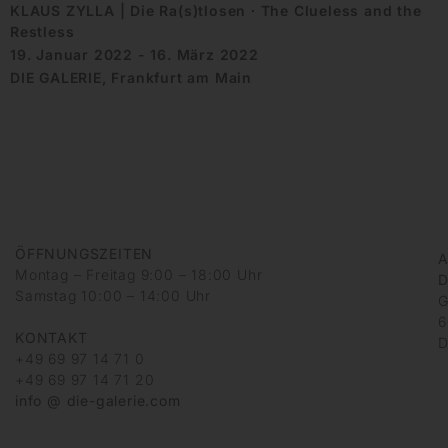
KLAUS ZYLLA | Die Ra(s)tlosen ∙ The Clueless and the
Restless
19. Januar 2022 - 16. März 2022
DIE GALERIE, Frankfurt am Main
ÖFFNUNGSZEITEN
A
Montag – Freitag 9:00 – 18:00 Uhr
D
Samstag 10:00 – 14:00 Uhr
G
6
KONTAKT
D
+49 69 97 14 71 0
+49 69 97 14 71 20
info @ die-galerie.com