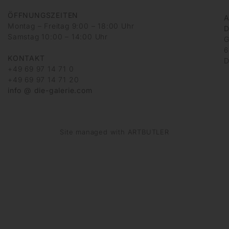
ÖFFNUNGSZEITEN
A
Montag – Freitag 9:00 – 18:00 Uhr
D
Samstag 10:00 – 14:00 Uhr
G
6
KONTAKT
D
+49 69 97 14 71 0
+49 69 97 14 71 20
info @ die-galerie.com
Site managed with ARTBUTLER