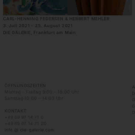
CARL-HENNING PEDERSEN & HERBERT MEHLER
3. Juli 2021 - 25. August 2021
DIE GALERIE, Frankfurt am Main
ÖFFNUNGSZEITEN
A
Montag – Freitag 9:00 – 18:00 Uhr
D
Samstag 10:00 – 14:00 Uhr
G
6
KONTAKT
D
+49 69 97 14 71 0
+49 69 97 14 71 20
info @ die-galerie.com