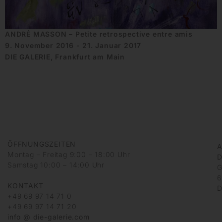
ANDRÉ MASSON – Petite retrospective entre amis
9. November 2016 - 21. Januar 2017
DIE GALERIE, Frankfurt am Main
ÖFFNUNGSZEITEN
A
Montag – Freitag 9:00 – 18:00 Uhr
D
Samstag 10:00 – 14:00 Uhr
G
6
KONTAKT
D
+49 69 97 14 71 0
+49 69 97 14 71 20
info @ die-galerie.com