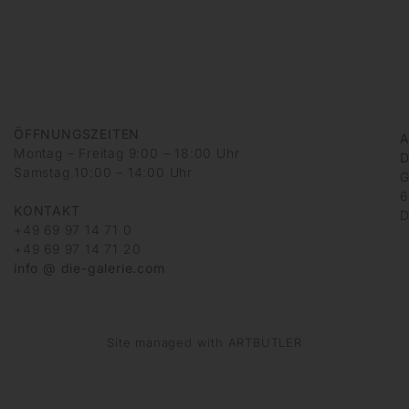
ÖFFNUNGSZEITEN
A
Montag – Freitag 9:00 – 18:00 Uhr
D
Samstag 10:00 – 14:00 Uhr
G
6
KONTAKT
D
+49 69 97 14 71 0
+49 69 97 14 71 20
info @ die-galerie.com
Site managed with ARTBUTLER