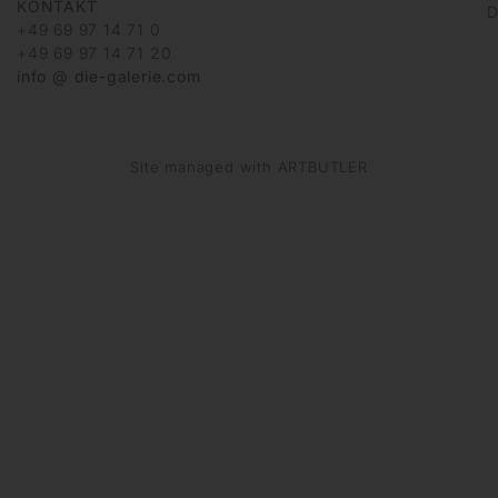
KONTAKT
D
+49 69 97 14 71 0
+49 69 97 14 71 20
info @ die-galerie.com
Site managed with ARTBUTLER