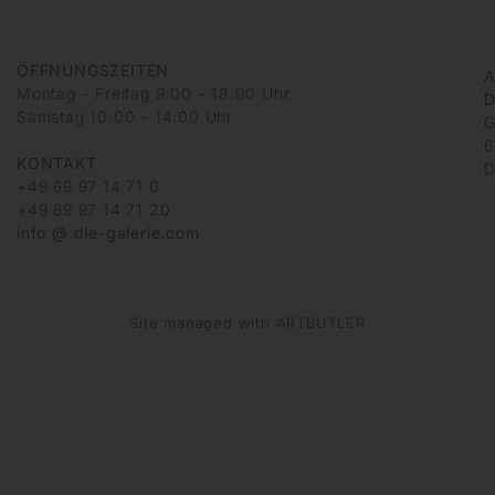
ÖFFNUNGSZEITEN
A
Montag – Freitag 9:00 – 18:00 Uhr
D
Samstag 10:00 – 14:00 Uhr
G
6
KONTAKT
D
+49 69 97 14 71 0
+49 69 97 14 71 20
info @ die-galerie.com
Site managed with ARTBUTLER