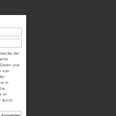
Zwecke der
eine
n Daten und
e von
der
ie in
Die
e im
r durch
Anmelden