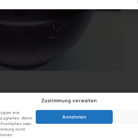
Zustimmung verwalten
logien wie
Annehmen
uzugreifen. Wenn
rfverhalten oder
ADRESSE
timmung nicht
Impressum
DIE GALERIE GmbH
tionen