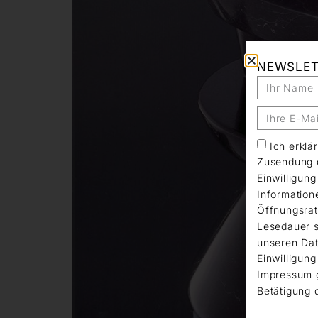
NEWSLE
Ich erkl
Zusendung d
Einwilligun
Information
Öffnungsrat
Lesedauer s
unseren Dat
Einwilligung
Impressum 
Betätigung 