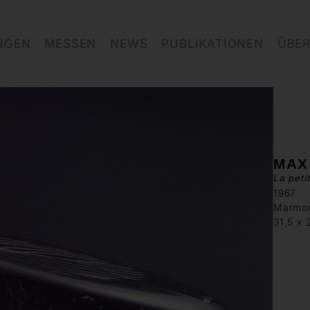
NGEN
MESSEN
NEWS
PUBLIKATIONEN
ÜBER
MAX
La peti
1967
Marmo
31,5 x 