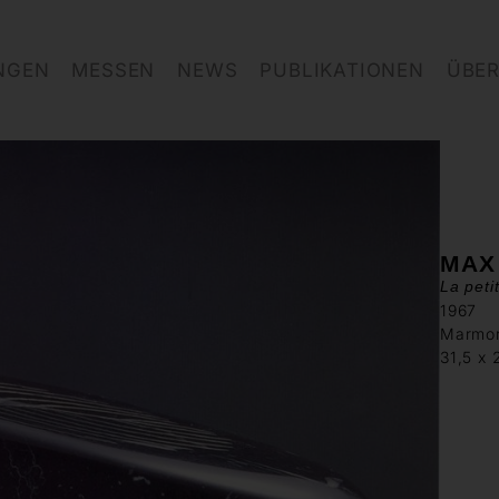
NGEN
MESSEN
NEWS
PUBLIKATIONEN
ÜBER
MAX
La peti
1967
Marmo
31,5 x 