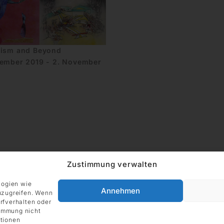
lism and Beyond
tember 2019 - 2. November
Zustimmung verwalten
logien wie
Annehmen
uzugreifen. Wenn
rfverhalten oder
ADRESSE
timmung nicht
Impressum
DIE GALERIE GmbH
tionen