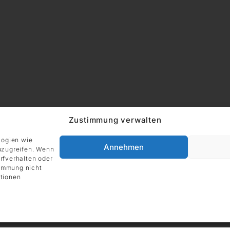
Zustimmung verwalten
logien wie
Annehmen
uzugreifen. Wenn
rfverhalten oder
timmung nicht
tionen