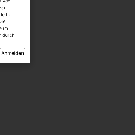
e von
der
ie in
Die
e im
r durch
Anmelden