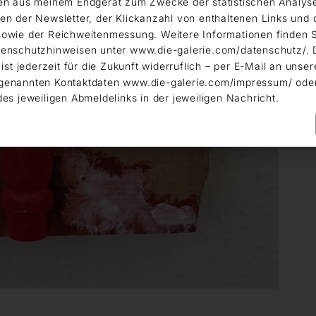
en aus meinem Endgerät zum Zwecke der statistischen Analys
en der Newsletter, der Klickanzahl von enthaltenen Links und 
owie der Reichweitenmessung. Weitere Informationen finden S
enschutzhinweisen unter www.die-galerie.com/datenschutz/. 
 ist jederzeit für die Zukunft widerruflich – per E-Mail an unser
genannten Kontaktdaten www.die-galerie.com/impressum/ ode
des jeweiligen Abmeldelinks in der jeweiligen Nachricht.