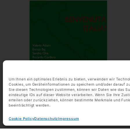
Um Ihnen ein optimales Erlebnis zu bieten, verwenden wir Techno
Benvenuta, Italia!
Cookies, um Geräteinformationen zu speichern und/oder darauf z
22. Januar 2020 - 21. März 2020
Sie diesen Technologien zustimmen, können wir Daten wie das Su
DIE GALERIE, Frankfurt am Main
eindeutige IDs auf dieser Website verarbeiten. Wenn Sie Ihre Zus
erteilen oder zurückziehen, können bestimmte Merkmale und Funk
beeinträchtigt werden.
Cookie Policy
Datenschutz
Impressum