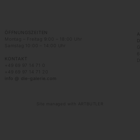
ÖFFNUNGSZEITEN
A
Montag – Freitag 9:00 – 18:00 Uhr
D
Samstag 10:00 – 14:00 Uhr
G
6
KONTAKT
D
+49 69 97 14 71 0
+49 69 97 14 71 20
info @ die-galerie.com
Site managed with ARTBUTLER