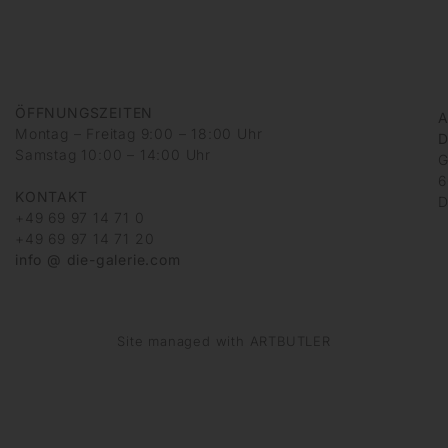
ÖFFNUNGSZEITEN
A
Montag – Freitag 9:00 – 18:00 Uhr
D
Samstag 10:00 – 14:00 Uhr
G
6
KONTAKT
D
+49 69 97 14 71 0
+49 69 97 14 71 20
info @ die-galerie.com
Site managed with ARTBUTLER