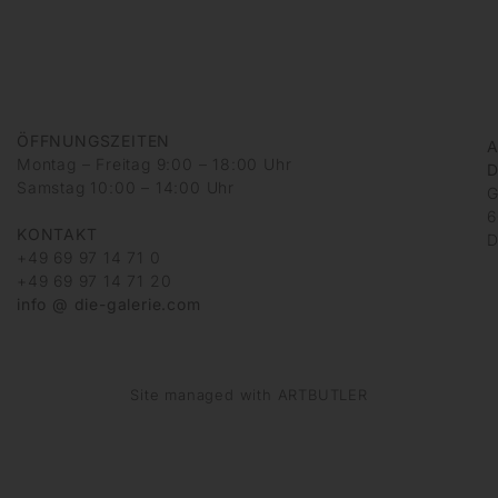
ÖFFNUNGSZEITEN
A
Montag – Freitag 9:00 – 18:00 Uhr
D
Samstag 10:00 – 14:00 Uhr
G
6
KONTAKT
D
+49 69 97 14 71 0
+49 69 97 14 71 20
info @ die-galerie.com
Site managed with ARTBUTLER