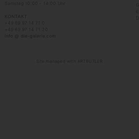
Samstag 10:00 – 14:00 Uhr
G
6
KONTAKT
D
+49 69 97 14 71 0
+49 69 97 14 71 20
info @ die-galerie.com
Site managed with ARTBUTLER