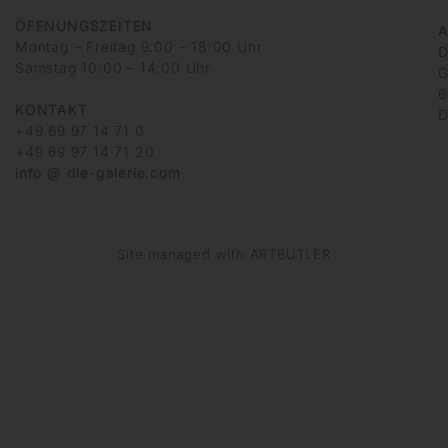
ÖFFNUNGSZEITEN
A
Montag – Freitag 9:00 – 18:00 Uhr
D
Samstag 10:00 – 14:00 Uhr
G
6
KONTAKT
D
+49 69 97 14 71 0
+49 69 97 14 71 20
info @ die-galerie.com
Site managed with ARTBUTLER