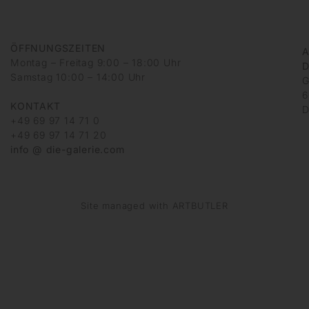
ÖFFNUNGSZEITEN
A
Montag – Freitag 9:00 – 18:00 Uhr
D
Samstag 10:00 – 14:00 Uhr
G
6
KONTAKT
D
+49 69 97 14 71 0
+49 69 97 14 71 20
info @ die-galerie.com
Site managed with ARTBUTLER