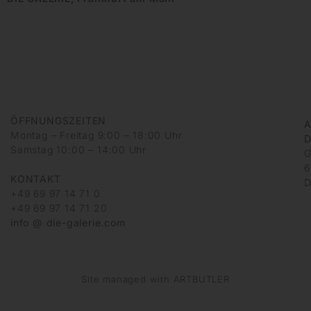
ÖFFNUNGSZEITEN
A
Montag – Freitag 9:00 – 18:00 Uhr
D
Samstag 10:00 – 14:00 Uhr
G
6
KONTAKT
D
+49 69 97 14 71 0
+49 69 97 14 71 20
info @ die-galerie.com
Site managed with ARTBUTLER