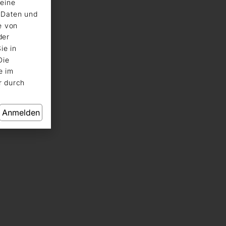
eine
n Daten und
e von
der
ie in
Die
e im
r durch
Anmelden