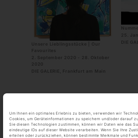
Nummer
25. Jan
DIE GA
Unsere Lieblingsstücke | Our
Favourites
2. September 2020 - 28. Oktober
2020
DIE GALERIE, Frankfurt am Main
Um Ihnen ein optimales Erlebnis zu bieten, verwenden wir Techno
Cookies, um Geräteinformationen zu speichern und/oder darauf z
ÖFFNUNGSZEITEN
Sie diesen Technologien zustimmen, können wir Daten wie das Su
eindeutige IDs auf dieser Website verarbeiten. Wenn Sie Ihre Zus
Montag – Freitag 9:00 – 18:00 Uhr
erteilen oder zurückziehen, können bestimmte Merkmale und Funk
Samstag 10:00 – 14:00 Uhr