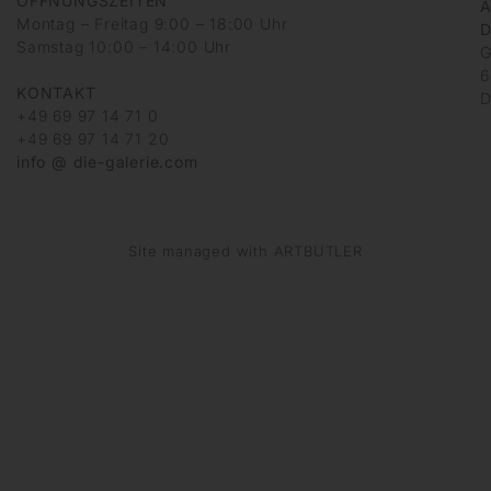
ÖFFNUNGSZEITEN
A
Montag – Freitag 9:00 – 18:00 Uhr
D
Samstag 10:00 – 14:00 Uhr
G
6
KONTAKT
D
+49 69 97 14 71 0
+49 69 97 14 71 20
info @ die-galerie.com
Site managed with ARTBUTLER