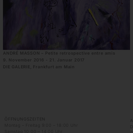
ANDRÉ MASSON – Petite retrospective entre amis
9. November 2016 - 21. Januar 2017
DIE GALERIE, Frankfurt am Main
ÖFFNUNGSZEITEN
A
Montag – Freitag 9:00 – 18:00 Uhr
D
Samstag 10:00 – 14:00 Uhr
G