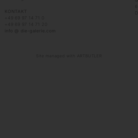
6
KONTAKT
D
+49 69 97 14 71 0
+49 69 97 14 71 20
info @ die-galerie.com
Site managed with ARTBUTLER