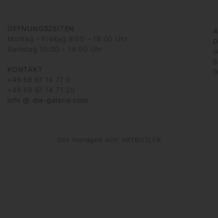
ÖFFNUNGSZEITEN
A
Montag – Freitag 9:00 – 18:00 Uhr
D
Samstag 10:00 – 14:00 Uhr
G
6
KONTAKT
D
+49 69 97 14 71 0
+49 69 97 14 71 20
info @ die-galerie.com
Site managed with ARTBUTLER