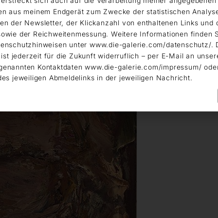
g erstreckt sich auch auf die Verarbeitung meiner angegebene
en aus meinem Endgerät zum Zwecke der statistischen Analys
en der Newsletter, der Klickanzahl von enthaltenen Links und 
owie der Reichweitenmessung. Weitere Informationen finden S
enschutzhinweisen unter www.die-galerie.com/datenschutz/. 
 ist jederzeit für die Zukunft widerruflich – per E-Mail an unser
genannten Kontaktdaten www.die-galerie.com/impressum/ ode
des jeweiligen Abmeldelinks in der jeweiligen Nachricht.