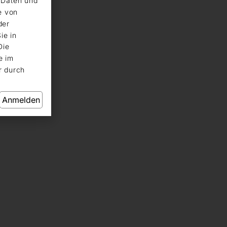
n Daten und
e von
der
ie in
Die
e im
r durch
Anmelden