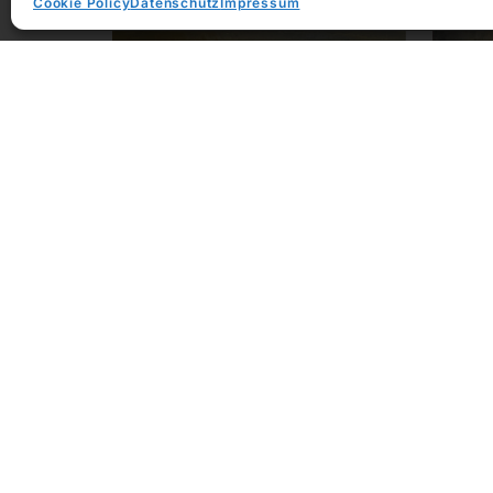
Cookie Policy
Datenschutz
Impressum
Ausstellungen
Johannes Heisig | Betrachtungen ·
JOHANN
Reflections
13. No
9. September 2022 - 16.
2020
November 2022
DIE GA
DIE GALERIE, Frankfurt am Main