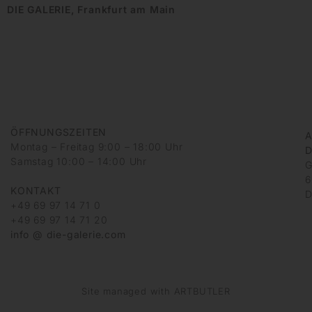
DIE GALERIE, Frankfurt am Main
ÖFFNUNGSZEITEN
A
Montag – Freitag 9:00 – 18:00 Uhr
D
Samstag 10:00 – 14:00 Uhr
G
6
KONTAKT
D
+49 69 97 14 71 0
+49 69 97 14 71 20
info @ die-galerie.com
Site managed with ARTBUTLER